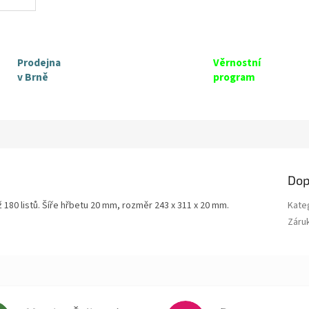
Prodejna
Věrnostní
v Brně
program
Dop
180 listů. Šíře hřbetu 20 mm, rozměr 243 x 311 x 20 mm.
Kate
Záru