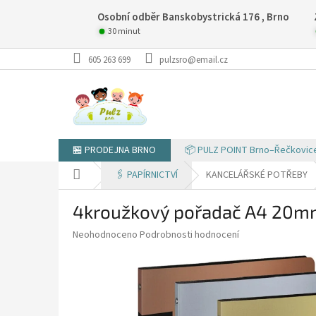
Přejít
Osobní odběr Banskobystrická 176 , Brno
na
obsah
30 minut
605 263 699
pulzsro@email.cz
🏪 PRODEJNA BRNO
📦 PULZ POINT Brno–Řečkovic
Domů
🖇️ PAPÍRNICTVÍ
KANCELÁŘSKÉ POTŘEBY
4kroužkový pořadač A4 20
Průměrné
Neohodnoceno
Podrobnosti hodnocení
hodnocení
produktu
je
0,0
z
5