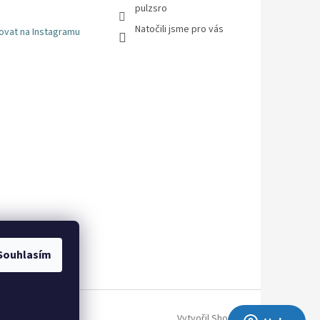
pulzsro
Natočili jsme pro vás
ovat na Instagramu
Souhlasím
Vytvořil Shoptet