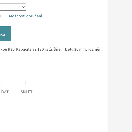
tu
Možnosti doručení
íku
ou R20. Kapacita až 180 listů. Šíře hřbetu 20 mm, rozměr
LÍDAT
SDÍLET