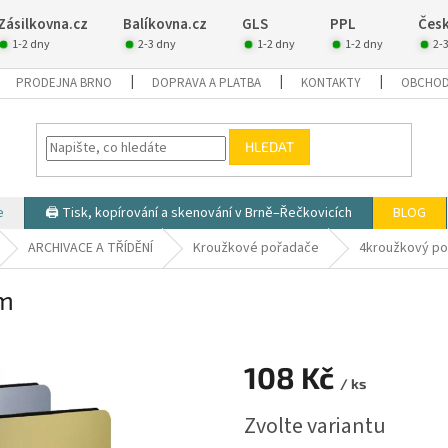
Zásilkovna.cz
Balíkovna.cz
GLS
PPL
Česk
1-2 dny
2-3 dny
1-2 dny
1-2 dny
2-
PRODEJNA BRNO
DOPRAVA A PLATBA
KONTAKTY
OBCHOD
HLEDAT
e
🖨️ Tisk, kopírování a skenování v Brně–Řečkovicích
BLOG
ARCHIVACE A TŘÍDĚNÍ
Kroužkové pořadače
4kroužkový p
mm
108 Kč
/ ks
Měrná
Zvolte variantu
cena: