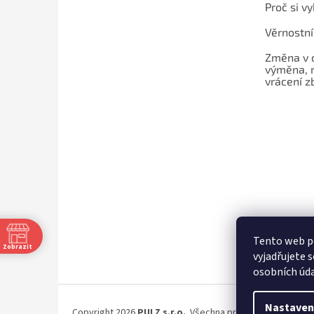
Proč si v
Věrnostn
Změna v 
výměna, 
vrácení z
Tento web p
Zobrazit
vyjadřujete s
osobních úda
Nastaven
Copyright 2026
PULZ s.r.o.
. Všechna práva vyhrazena.