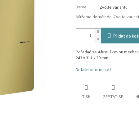
Barva
Můžeme doručit do:
Zvolte varian
Přidat do koš
Pořadač se 4-kroužkovou mechanik
243 x 311 x 20 mm.
Detailní informace
TISK
ZEPTAT SE
H