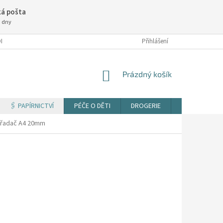
á pošta
3 dny
NÍ PODMÍNKY
Přihlášení
NÁKUPNÍ
Prázdný košík
KOŠÍK
🖇️ PAPÍRNICTVÍ
PÉČE O DĚTI
DROGERIE
TISK DOKUM
ořadač A4 20mm