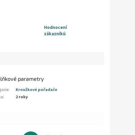
Hodnocení
zákazníků
lňkové parametry
gorie
:
Kroužkové pořadače
ka
:
2 roky