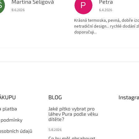
Martina Šeligová
Petra
Š
P
Hodnocení obchodu je 5 z 5 hvězdiček.
Hodnocení obchodu je
8.6.2026
6.4.2026
Krásná termoska, pevná, dobře izo
netradiční design... rychlé dodání z
doporučuji...
NÁKUPU
BLOG
Instagr
a platba
Jaké pítko vybrat pro
láhev Pura podle věku
dítěte?
 podmínky
5.8.2026
osobních údajů
Co by měl obsahovat