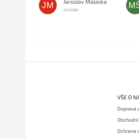
Jaroslav Malaska
JM
M
Hodnocení obchodu je 5 z 5 hvězdiček.
23.6.2026
Z
á
p
a
t
VŠE O 
í
Doprava 
Obchodní
Ochrana 