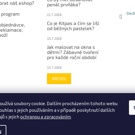
ybrat náš eshop?
penál prvňáka?
Sled
í program
21.7.2026
Co je Kitpas a čím se liší
objednávce,
od běžných pastelek?
reklamace,
boží
15.7.2026
Jak malovat na okna s
dětmi? Zábavné tvoření
pro každé roční období
13.7.2026
ARCHIV
Facebook
Instagram
Youtube
Hodnocení zákazníků
oužívá soubory cookie. Dalším procházením tohoto webu
ouhlas s jejich používáním a v případě poskytnutí dalších
jů s jejich
ochranou a zpracováním
.
í