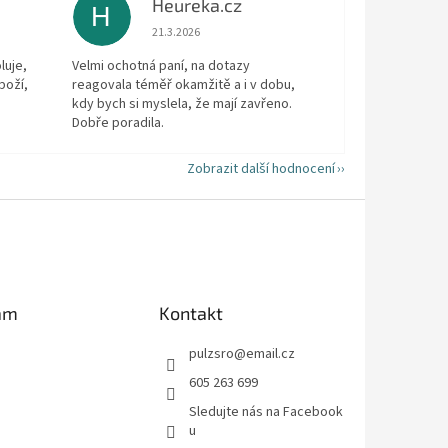
Heureka.cz
H
 5 z 5 hvězdiček.
Hodnocení obchodu je 5 z 5 hvězdiček.
21.3.2026
luje,
Velmi ochotná paní, na dotazy
boží,
reagovala téměř okamžitě a i v dobu,
kdy bych si myslela, že mají zavřeno.
Dobře poradila.
Zobrazit další hodnocení
am
Kontakt
pulzsro
@
email.cz
605 263 699
Sledujte nás na Facebook
u