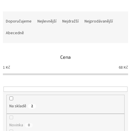
Ř
a
Doporučujeme
Nejlevnější
Nejdražší
Nejprodávanější
z
e
Abecedně
n
í
p
Cena
r
o
1
Kč
68
Kč
d
u
k
t
ů
Na skladě
2
Novinka
0