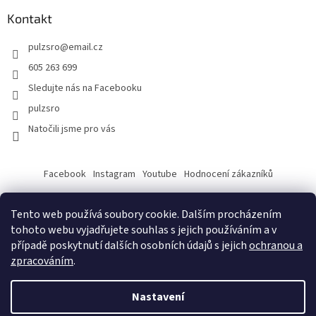
Kontakt
pulzsro
@
email.cz
605 263 699
Sledujte nás na Facebooku
pulzsro
Natočili jsme pro vás
Facebook
Instagram
Youtube
Hodnocení zákazníků
Tento web používá soubory cookie. Dalším procházením
tohoto webu vyjadřujete souhlas s jejich používáním a v
případě poskytnutí dalších osobních údajů s jejich
ochranou a
zpracováním
.
Vytvořil Shoptet
Nastavení
Copyright 2026
PULZ s.r.o.
. Všechna práva vyhrazena.