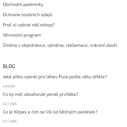
r
Obchodní podmínky
v
k
Ochrana osobních údajů
y
v
Proč si vybrat náš eshop?
ý
p
Věrnostní program
i
s
Změna v objednávce, výměna, reklamace, vrácení zboží
u
BLOG
Jaké pítko vybrat pro láhev Pura podle věku dítěte?
5.8.2026
Co by měl obsahovat penál prvňáka?
21.7.2026
Co je Kitpas a čím se liší od běžných pastelek?
15.7.2026