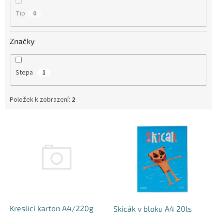
Tip
0
Značky
Stepa
1
Položek k zobrazení:
2
V
ý
p
i
s
p
r
o
d
Kreslicí karton A4/220g
Skicák v bloku A4 20ls