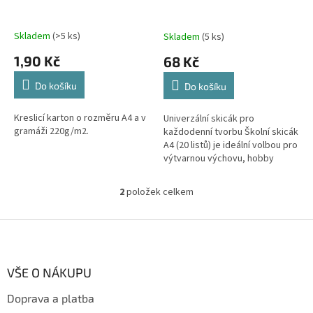
u
k
t
Skladem
(>5 ks)
Skladem
(5 ks)
ů
1,90 Kč
68 Kč
Do košíku
Do košíku
Kreslicí karton o rozměru A4 a v
Univerzální skicák pro
gramáži 220g/m2.
každodenní tvorbu Školní skicák
A4 (20 listů) je ideální volbou pro
výtvarnou výchovu, hobby
kreslení i malování. Obsahuje
pevné bílé kreslicí kartony o...
2
položek celkem
O
v
l
Z
á
á
d
p
a
a
VŠE O NÁKUPU
c
t
í
Doprava a platba
í
p