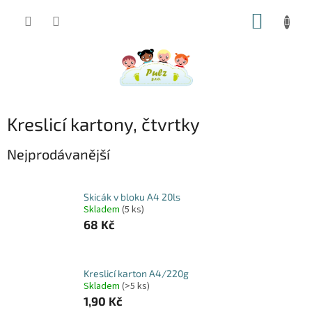
Přejít
NÁKUP
na
obsah
KOŠÍK
Kreslicí kartony, čtvrtky
Nejprodávanější
Skicák v bloku A4 20ls
Skladem
(5 ks)
68 Kč
Kreslicí karton A4/220g
Skladem
(>5 ks)
1,90 Kč