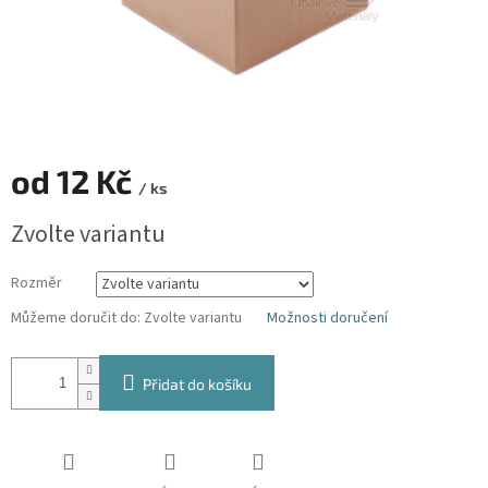
od
12 Kč
/ ks
Měrná
Zvolte variantu
cena:
Rozměr
Můžeme doručit do:
Zvolte variantu
Možnosti doručení
Přidat do košíku