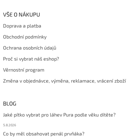
á
p
a
VŠE O NÁKUPU
t
Doprava a platba
í
Obchodní podmínky
Ochrana osobních údajů
Proč si vybrat náš eshop?
Věrnostní program
Změna v objednávce, výměna, reklamace, vrácení zboží
BLOG
Jaké pítko vybrat pro láhev Pura podle věku dítěte?
5.8.2026
Co by měl obsahovat penál prvňáka?