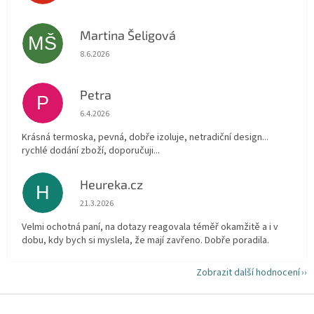
Martina Šeligová
MŠ
Hodnocení obchodu je 5 z 5 hvězdiček.
8.6.2026
Petra
P
Hodnocení obchodu je 5 z 5 hvězdiček.
6.4.2026
Krásná termoska, pevná, dobře izoluje, netradiční design...
rychlé dodání zboží, doporučuji...
Heureka.cz
H
Hodnocení obchodu je 5 z 5 hvězdiček.
21.3.2026
Velmi ochotná paní, na dotazy reagovala téměř okamžitě a i v
dobu, kdy bych si myslela, že mají zavřeno. Dobře poradila.
Zobrazit další hodnocení
Z