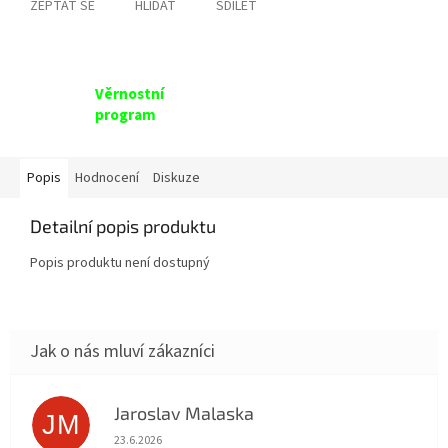
ZEPTAT SE
HLÍDAT
SDÍLET
Věrnostní
program
Popis
Hodnocení
Diskuze
Detailní popis produktu
Popis produktu není dostupný
Jaroslav Malaska
JM
Hodnocení obchodu je 5 z 5 hvězdiček.
23.6.2026