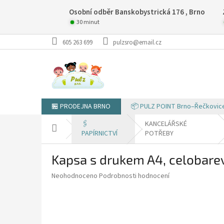
Přejít
Osobní odběr Banskobystrická 176 , Brno
na
obsah
30 minut
605 263 699
pulzsro@email.cz
🏪 PRODEJNA BRNO
📦 PULZ POINT Brno–Řečkovic
🖇️
KANCELÁŘSKÉ
Domů
PAPÍRNICTVÍ
POTŘEBY
Kapsa s drukem A4, celobarev
Průměrné
Neohodnoceno
Podrobnosti hodnocení
hodnocení
produktu
je
0,0
z