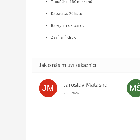
Tloušťka: 180 mikronů
Kapacita: 20 listů
Barvy: mix 4 barev
Zavírání: druk
Jaroslav Malaska
JM
M
Hodnocení obchodu je 5 z 5 hvězdiček.
23.6.2026