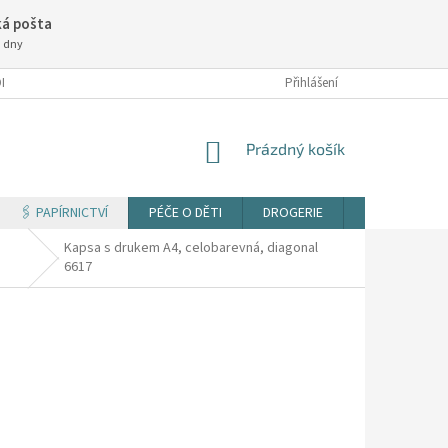
á pošta
3 dny
NÍ PODMÍNKY
Přihlášení
NÁKUPNÍ
Prázdný košík
KOŠÍK
🖇️ PAPÍRNICTVÍ
PÉČE O DĚTI
DROGERIE
TISK DOKUM
Kapsa s drukem A4, celobarevná, diagonal
6617