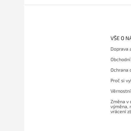
Z
á
p
a
t
VŠE O 
í
Doprava 
Obchodní
Ochrana 
Proč si v
Věrnostn
Změna v 
výměna, 
vrácení z