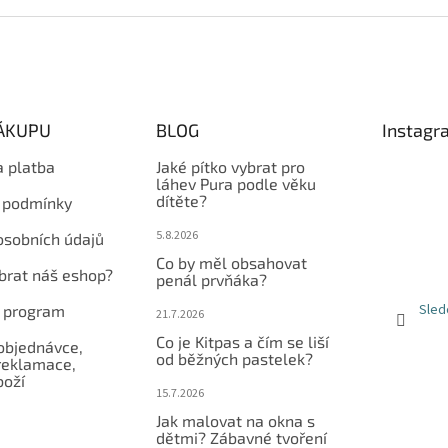
NÁKUPU
BLOG
Instagr
a platba
Jaké pítko vybrat pro
láhev Pura podle věku
dítěte?
 podmínky
5.8.2026
osobních údajů
Co by měl obsahovat
ybrat náš eshop?
penál prvňáka?
Sled
í program
21.7.2026
Co je Kitpas a čím se liší
objednávce,
od běžných pastelek?
reklamace,
boží
15.7.2026
Jak malovat na okna s
dětmi? Zábavné tvoření