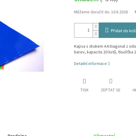
cena:
Můžeme doručit do:
10.8.2026
Přidat do koš
Kapsa s drukem A4 Diagonal z odo
barev, kapacita 20 listů, tloušťka 
Detailní informace
TISK
ZEPTAT SE
H
Prodejna
Věrnostní