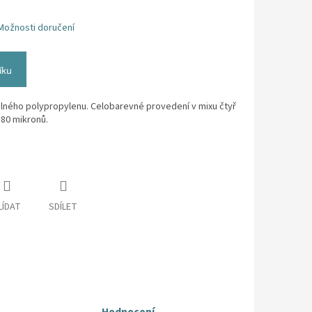
Možnosti doručení
íku
lného polypropylenu. Celobarevné provedení v mixu čtyř
180 mikronů.
LÍDAT
SDÍLET
Hodnocení