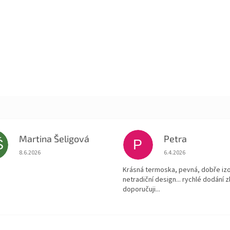
Martina Šeligová
Petra
Š
P
Hodnocení obchodu je 5 z 5 hvězdiček.
Hodnocení obchodu je
8.6.2026
6.4.2026
Krásná termoska, pevná, dobře izo
netradiční design... rychlé dodání z
doporučuji...