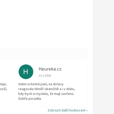
Heureka.cz
H
 5 z 5 hvězdiček.
Hodnocení obchodu je 5 z 5 hvězdiček.
21.3.2026
luje,
Velmi ochotná paní, na dotazy
boží,
reagovala téměř okamžitě a i v dobu,
kdy bych si myslela, že mají zavřeno.
Dobře poradila.
Zobrazit další hodnocení