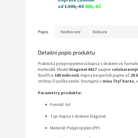
od
1.500,-Kč
800,-Kč
Popis
Hodnocení
Diskuze
Detailní popis produktu
Praktická polypropylenová kapsa s drukem ve formátu A
materiálů. Model
Diagonal 6617
zaujme
celobarevný
tloušťce
180 mikronů
. Kapsa bezpečně pojme až
20 l
ztrátou či poškozením. Dostupná v
mixu čtyř barev
, 
Parametry produktu:
Formát: A4
Typ: Kapsa s drukem Diagonal
Materiál: Polypropylen (PP)