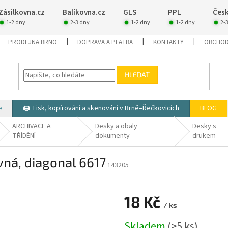
Zásilkovna.cz
Balíkovna.cz
GLS
PPL
Česk
1-2 dny
2-3 dny
1-2 dny
1-2 dny
2-
PRODEJNA BRNO
DOPRAVA A PLATBA
KONTAKTY
OBCHOD
HLEDAT
e
🖨️ Tisk, kopírování a skenování v Brně–Řečkovicích
BLOG
ARCHIVACE A
Desky a obaly
Desky s
TŘÍDĚNÍ
dokumenty
drukem
ná, diagonal 6617
143205
18 Kč
/ ks
Měrná
Skladem
(>5 ks)