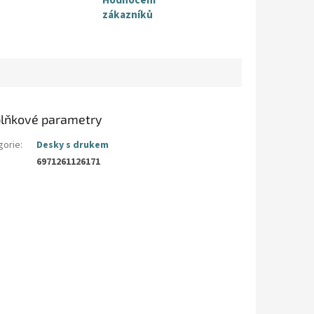
zákazníků
lňkové parametry
gorie
:
Desky s drukem
6971261126171