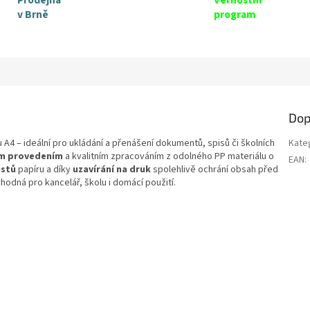
v Brně
program
Dop
4 – ideální pro ukládání a přenášení dokumentů, spisů či školních
Kate
m provedením
a kvalitním zpracováním z odolného PP materiálu o
EAN
:
istů
papíru a díky
uzavírání na druk
spolehlivě ochrání obsah před
vhodná pro kancelář, školu i domácí použití.