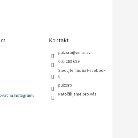
am
Kontakt
pulzsro
@
email.cz
605 263 699
Sledujte nás na Facebook
u
pulzsro
Natočili jsme pro vás
ovat na Instagramu