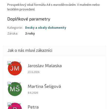
Prospektový obal formátu A4 s euroděrováním. V matném nebo
lesklém provedení.
Doplňkové parametry
Kategorie
:
Desky a obaly dokumenty
Záruka
:
2 roky
Jaroslav Malaska
JM
Hodnocení obchodu je 5 z 5 hvězdiček.
23.6.2026
Martina Šeligová
MŠ
Hodnocení obchodu je 5 z 5 hvězdiček.
8.6.2026
Petra