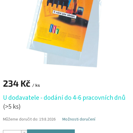
hvězdiček.
234 Kč
/ ks
Měrná
U dodavatele - dodání do 4-6 pracovních dnů
cena:
(>5 ks)
Můžeme doručit do:
19.8.2026
Možnosti doručení