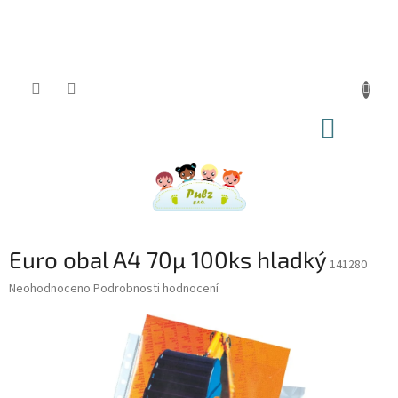
Přejít
na
obsah
NÁKUP
KOŠÍK
Euro obal A4 70µ 100ks hladký
141280
Průměrné
Neohodnoceno
Podrobnosti hodnocení
hodnocení
produktu
je
0,0
z
5