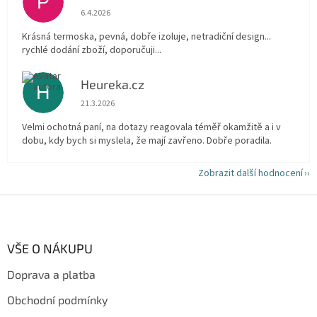
P
Hodnocení obchodu je 5 z 5 hvězdiček.
6.4.2026
Krásná termoska, pevná, dobře izoluje, netradiční design...
rychlé dodání zboží, doporučuji...
Heureka.cz
H
Hodnocení obchodu je 5 z 5 hvězdiček.
21.3.2026
Velmi ochotná paní, na dotazy reagovala téměř okamžitě a i v
dobu, kdy bych si myslela, že mají zavřeno. Dobře poradila.
Zobrazit další hodnocení
Z
á
p
a
VŠE O NÁKUPU
t
Doprava a platba
í
Obchodní podmínky