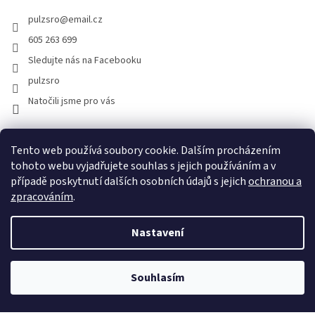
pulzsro
@
email.cz
605 263 699
Sledujte nás na Facebooku
pulzsro
Natočili jsme pro vás
Facebook
Instagram
Youtube
Hodnocení zákazníků
Tento web používá soubory cookie. Dalším procházením
tohoto webu vyjadřujete souhlas s jejich používáním a v
případě poskytnutí dalších osobních údajů s jejich
ochranou a
zpracováním
.
Nastavení
Vytvořil Shoptet
Souhlasím
Copyright 2026
PULZ s.r.o.
. Všechna práva vyhrazena.