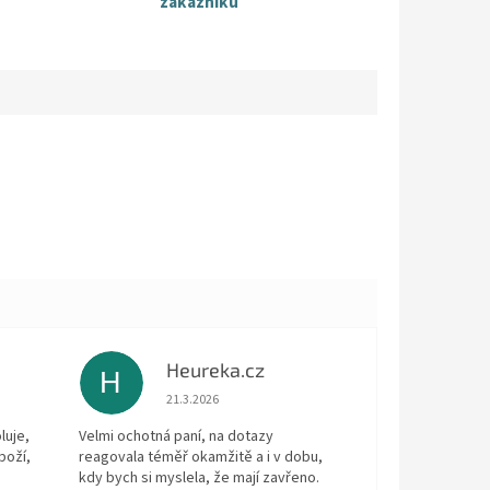
zákazníků
Heureka.cz
H
 5 z 5 hvězdiček.
Hodnocení obchodu je 5 z 5 hvězdiček.
21.3.2026
luje,
Velmi ochotná paní, na dotazy
boží,
reagovala téměř okamžitě a i v dobu,
kdy bych si myslela, že mají zavřeno.