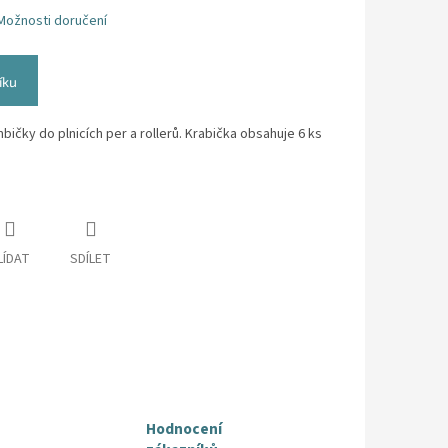
Možnosti doručení
íku
čky do plnicích per a rollerů. Krabička obsahuje 6 ks
LÍDAT
SDÍLET
Hodnocení