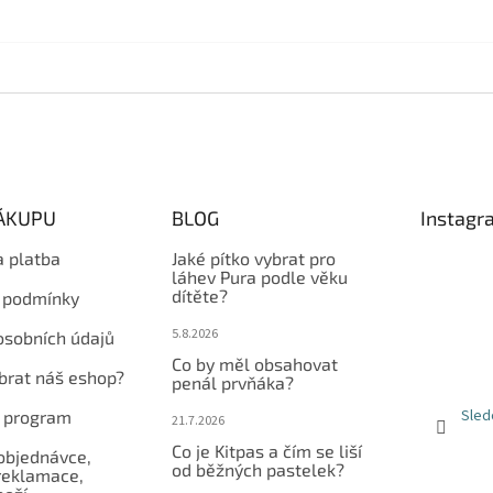
NÁKUPU
BLOG
Instagr
a platba
Jaké pítko vybrat pro
láhev Pura podle věku
dítěte?
 podmínky
5.8.2026
osobních údajů
Co by měl obsahovat
ybrat náš eshop?
penál prvňáka?
Sled
í program
21.7.2026
Co je Kitpas a čím se liší
objednávce,
od běžných pastelek?
reklamace,