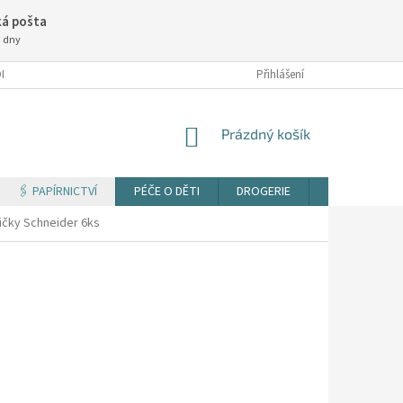
á pošta
3 dny
NÍ PODMÍNKY
Přihlášení
NÁKUPNÍ
Prázdný košík
KOŠÍK
🖇️ PAPÍRNICTVÍ
PÉČE O DĚTI
DROGERIE
TISK DOKUM
čky Schneider 6ks