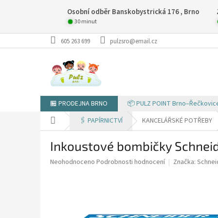
Přejít
Osobní odběr Banskobystrická 176 , Brno
na
obsah
30 minut
605 263 699
pulzsro@email.cz
🏪 PRODEJNA BRNO
📦 PULZ POINT Brno–Řečkovic
Domů
🖇️ PAPÍRNICTVÍ
KANCELÁŘSKÉ POTŘEBY
Inkoustové bombičky Schneid
Průměrné
Neohodnoceno
Podrobnosti hodnocení
Značka:
Schnei
hodnocení
produktu
je
0,0
z
5