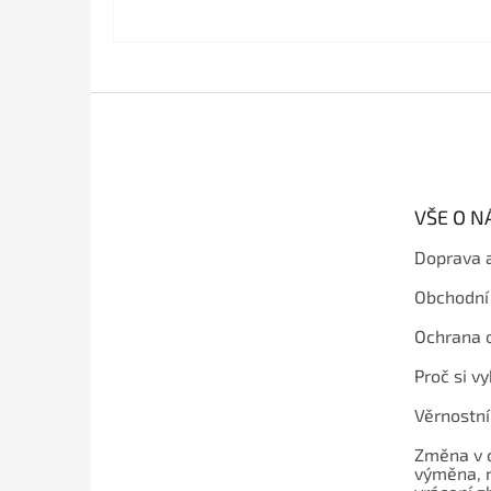
Z
á
p
a
t
VŠE O 
í
Doprava 
Obchodní
Ochrana 
Proč si v
Věrnostn
Změna v 
výměna, 