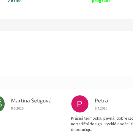
v Brně
program
Martina Šeligová
Petra
Š
P
Hodnocení obchodu je 5 z 5 hvězdiček.
Hodnocení obchodu je
8.6.2026
6.4.2026
Krásná termoska, pevná, dobře izo
netradiční design... rychlé dodání z
doporučuji...