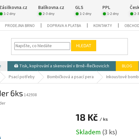
Zásilkovna.cz
Balíkovna.cz
GLS
PPL
Česk
1-2 dny
2-3 dny
1-2 dny
1-2 dny
2-
PRODEJNA BRNO
DOPRAVA A PLATBA
KONTAKTY
OBCHOD
HLEDAT
e
🖨️ Tisk, kopírování a skenování v Brně–Řečkovicích
BLOG
Psací potřeby
Bombičková a psací pera
Inkoustové bombi
er 6ks
142938
der
18 Kč
/ ks
Měrná
Skladem
(3 ks)
cena: