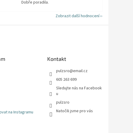
Dobře poradila.
Zobrazit další hodnocení
am
Kontakt
pulzsro
@
email.cz
605 263 699
Sledujte nás na Facebook
u
pulzsro
Natočili jsme pro vás
ovat na Instagramu