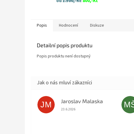
od
1.500,-Kč
800,-Kč
Popis
Hodnocení
Diskuze
Detailní popis produktu
Popis produktu není dostupný
Jaroslav Malaska
JM
M
Hodnocení obchodu je 5 z 5 hvězdiček.
23.6.2026