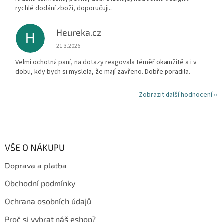
rychlé dodání zboží, doporučuji...
Heureka.cz
H
Hodnocení obchodu je 5 z 5 hvězdiček.
21.3.2026
Velmi ochotná paní, na dotazy reagovala téměř okamžitě a i v
dobu, kdy bych si myslela, že mají zavřeno. Dobře poradila.
Zobrazit další hodnocení
Z
á
p
a
VŠE O NÁKUPU
t
Doprava a platba
í
Obchodní podmínky
Ochrana osobních údajů
Proč si vybrat náš eshop?