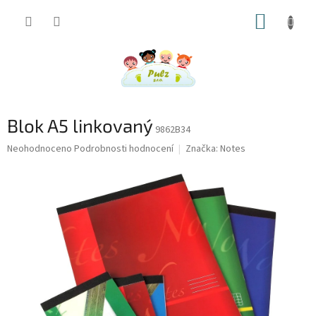
Přejít
NÁKUP
na
obsah
KOŠÍK
Blok A5 linkovaný
9862B34
Průměrné
Neohodnoceno
Podrobnosti hodnocení
Značka:
Notes
hodnocení
produktu
je
0,0
z
5
hvězdiček.