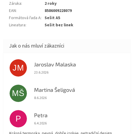
Záruka
:
2 roky
EAN
:
8586009228079
Formátová řada A
:
Sešit A5
Lineatura
:
Sešit bez linek
Jaroslav Malaska
JM
Hodnocení obchodu je 5 z 5 hvězdiček.
23.6.2026
Martina Šeligová
MŠ
Hodnocení obchodu je 5 z 5 hvězdiček.
8.6.2026
Petra
P
Hodnocení obchodu je 5 z 5 hvězdiček.
6.4.2026
Krásná termoska, pevná, dobře izoluje, netradiční design...