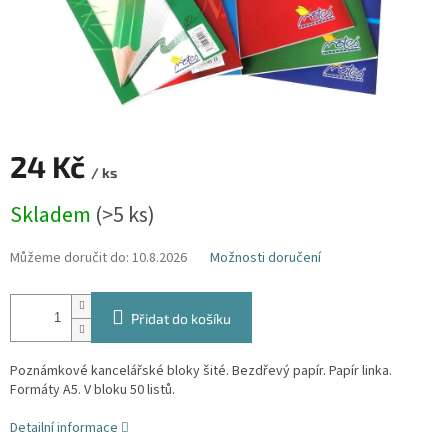
24 Kč
/ ks
Měrná
Skladem
(>5 ks)
cena:
Můžeme doručit do:
10.8.2026
Možnosti doručení
Přidat do košíku
Poznámkové kancelářské bloky šité. Bezdřevý papír. Papír linka.
Formáty A5. V bloku 50 listů.
Detailní informace