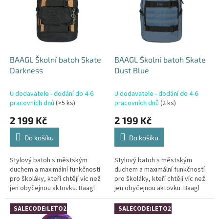
i
s
p
r
o
d
BAAGL Školní batoh Skate
BAAGL Školní batoh Skate
u
Darkness
Dust Blue
k
t
U dodavatele - dodání do 4-6
U dodavatele - dodání do 4-6
ů
pracovních dnů
(>5 ks)
pracovních dnů
(2 ks)
2 199 Kč
2 199 Kč
Do košíku
Do košíku
Stylový batoh s městským
Stylový batoh s městským
duchem a maximální funkčností
duchem a maximální funkčností
pro školáky, kteří chtějí víc než
pro školáky, kteří chtějí víc než
jen obyčejnou aktovku. Baagl
jen obyčejnou aktovku. Baagl
Skate je ideální volba pro starší
Skate je ideální volba pro starší
školáky (3-5. třída),...
školáky (3-5. třída),...
SALECODE:LETO26:4:%
SALECODE:LETO26:4:%