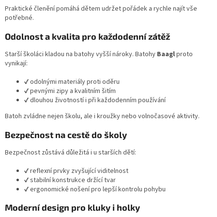
k
Praktické členění pomáhá dětem udržet pořádek a rychle najít vše
y
potřebné.
v
ý
Odolnost a kvalita pro každodenní zátěž
p
i
Starší školáci kladou na batohy vyšší nároky. Batohy
Baagl
proto
s
vynikají:
u
✔️ odolnými materiály proti oděru
✔️ pevnými zipy a kvalitním šitím
✔️ dlouhou životností i při každodenním používání
Batoh zvládne nejen školu, ale i kroužky nebo volnočasové aktivity.
Bezpečnost na cestě do školy
Bezpečnost zůstává důležitá i u starších dětí:
✔️ reflexní prvky zvyšující viditelnost
✔️ stabilní konstrukce držící tvar
✔️ ergonomické nošení pro lepší kontrolu pohybu
Moderní design pro kluky i holky