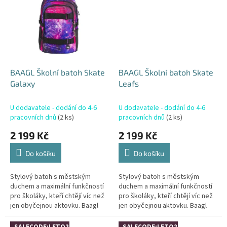
BAAGL Školní batoh Skate
BAAGL Školní batoh Skate
Galaxy
Leafs
U dodavatele - dodání do 4-6
U dodavatele - dodání do 4-6
pracovních dnů
(2 ks)
pracovních dnů
(2 ks)
2 199 Kč
2 199 Kč
Do košíku
Do košíku
Stylový batoh s městským
Stylový batoh s městským
duchem a maximální funkčností
duchem a maximální funkčností
pro školáky, kteří chtějí víc než
pro školáky, kteří chtějí víc než
jen obyčejnou aktovku. Baagl
jen obyčejnou aktovku. Baagl
Skate je ideální volba pro starší
Skate je ideální volba pro starší
školáky (3-5. třída),...
školáky (3-5. třída),...