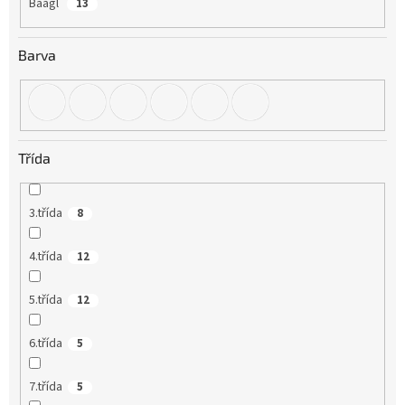
Baagl
13
Barva
Třída
3.třída
8
4.třída
12
5.třída
12
6.třída
5
7.třída
5