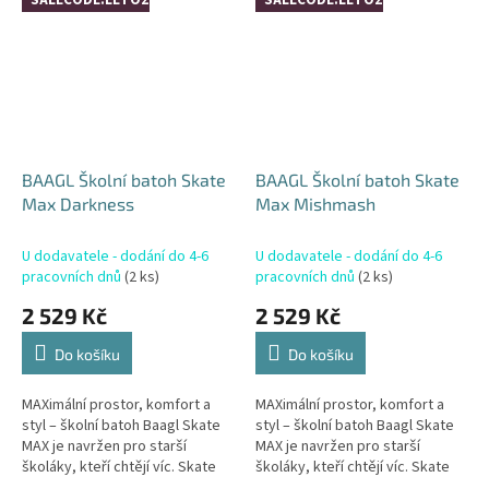
SALECODE:LETO26:4:%
SALECODE:LETO26:4:%
BAAGL Školní batoh Skate
BAAGL Školní batoh Skate
Max Darkness
Max Mishmash
U dodavatele - dodání do 4-6
U dodavatele - dodání do 4-6
pracovních dnů
(2 ks)
pracovních dnů
(2 ks)
2 529 Kč
2 529 Kč
Do košíku
Do košíku
MAXimální prostor, komfort a
MAXimální prostor, komfort a
styl – školní batoh Baagl Skate
styl – školní batoh Baagl Skate
MAX je navržen pro starší
MAX je navržen pro starší
školáky, kteří chtějí víc. Skate
školáky, kteří chtějí víc. Skate
MAX vychází z populární řady
MAX vychází z populární řady