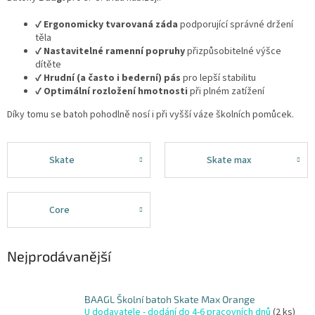
✔️
Ergonomicky tvarovaná záda
podporující správné držení
těla
✔️
Nastavitelné ramenní popruhy
přizpůsobitelné výšce
dítěte
✔️
Hrudní (a často i bederní) pás
pro lepší stabilitu
✔️
Optimální rozložení hmotnosti
při plném zatížení
Díky tomu se batoh pohodlně nosí i při vyšší váze školních pomůcek.
Skate
Skate max
Core
Nejprodávanější
BAAGL Školní batoh Skate Max Orange
U dodavatele - dodání do 4-6 pracovních dnů
(2 ks)