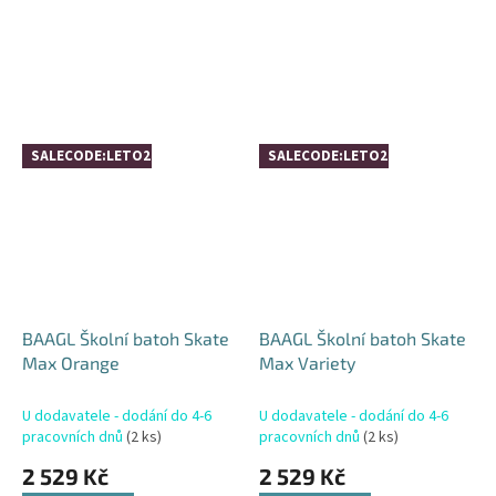
Skate, ale nabízí ještě...
Skate, ale nabízí ještě...
SALECODE:LETO26:4:%
SALECODE:LETO26:4:%
BAAGL Školní batoh Skate
BAAGL Školní batoh Skate
Max Orange
Max Variety
U dodavatele - dodání do 4-6
U dodavatele - dodání do 4-6
pracovních dnů
(2 ks)
pracovních dnů
(2 ks)
2 529 Kč
2 529 Kč