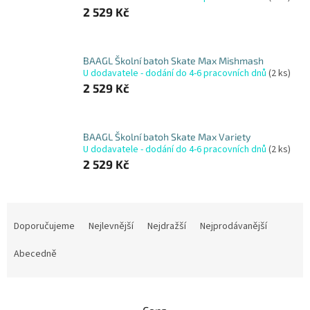
2 529 Kč
BAAGL Školní batoh Skate Max Mishmash
U dodavatele - dodání do 4-6 pracovních dnů
(2 ks)
2 529 Kč
BAAGL Školní batoh Skate Max Variety
U dodavatele - dodání do 4-6 pracovních dnů
(2 ks)
2 529 Kč
Ř
a
Doporučujeme
Nejlevnější
Nejdražší
Nejprodávanější
z
e
Abecedně
n
í
p