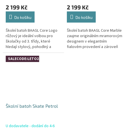
2 199 Kč
2 199 Kč
Do košíku
Do košíku
Školní batoh BAAGL Core Logo
Školní batoh BAAGL Core Marble
růžový je ideální volbou pro
zaujme originálním mramorovým
školačky od 3. třídy, které
designem v elegantním
hledají stylový, pohodlný a
fialovém provedení a zároveň
praktický batoh do školy.
splňuje všechny nároky na
Zaujme výrazným logem z
pohodlné a zdravé nošení. Je
SALECODE:LETO26:4:%
trendy froté...
ideální...
Školní batoh Skate Petrol
U dodavatele - dodání do 4-6