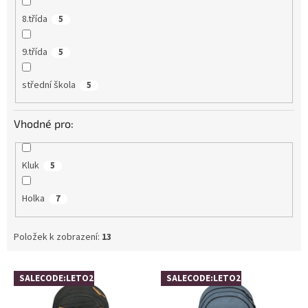
8.třída
5
9.třída
5
střední škola
5
Vhodné pro:
Kluk
5
Holka
7
Položek k zobrazení:
13
V
SALECODE:LETO26:4:%
SALECODE:LETO26:4:%
ý
p