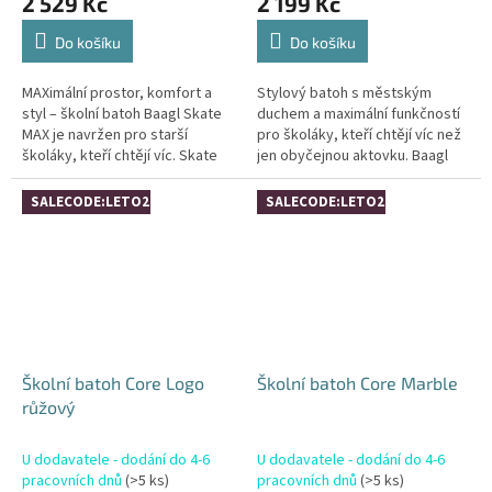
2 529 Kč
2 199 Kč
Do košíku
Do košíku
MAXimální prostor, komfort a
Stylový batoh s městským
styl – školní batoh Baagl Skate
duchem a maximální funkčností
MAX je navržen pro starší
pro školáky, kteří chtějí víc než
školáky, kteří chtějí víc. Skate
jen obyčejnou aktovku. Baagl
MAX vychází z populární řady
Skate je ideální volba pro starší
Skate, ale nabízí ještě...
školáky (2-5. třída),...
SALECODE:LETO26:4:%
SALECODE:LETO26:4:%
Školní batoh Core Logo
Školní batoh Core Marble
růžový
U dodavatele - dodání do 4-6
U dodavatele - dodání do 4-6
pracovních dnů
(>5 ks)
pracovních dnů
(>5 ks)