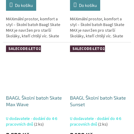
Do košíku
Do košíku
MAXimální prostor, komfort a
MAXimální prostor, komfort a
styl – školní batoh Baagl Skate
styl – školní batoh Baagl Skate
MAX je navržen pro starší
MAX je navržen pro starší
školáky, kteří chtějí víc. Skate
školáky, kteří chtějí víc. Skate
MAX vychází z populární řady
MAX vychází z populární řady
Skate, ale nabízí ještě...
Skate, ale nabízí ještě...
SALECODE:LETO26:4:%
SALECODE:LETO26:4:%
BAAGL Školní batoh Skate
BAAGL Školní batoh Skate
Max Wave
Sunset
U dodavatele - dodání do 4-6
U dodavatele - dodání do 4-6
pracovních dnů
(2 ks)
pracovních dnů
(2 ks)