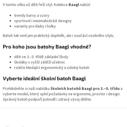
V tomto věku už děti řeší styl. Kolekce
Baagl
nabízí:
trendy barvy a vzory
sportovní i minimalistické designy
varianty pro kluky i holky
Batoh tak není jen praktický doplněk, ale i součást osobního stylu.
Pro koho jsou batohy Baagl vhodné?
děti ve 3.–5. třídě základní školy
školáky s vyšší zátěží učebnic
rodiče hledající ergonomický a odolný batoh
Vyberte ideální školní batoh Baagl
Prohlédněte si naši nabídku
školních batohů Baagl pro 3.–5. třídu
a
vyberte model, který splní požadavky na ergonomii, prostor i design.
Správný batoh podpoří pohodlí i zdravý vývoj dítěte.
Z
á
p