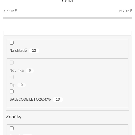
Cena
r
o
2199
Kč
2529
Kč
d
u
k
t
ů
Na skladě
13
Novinka
0
Tip
0
SALECODE:LETO26:4:%
13
Značky