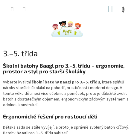
Přejít
NÁKUP
na
obsah
KOŠÍK
3.–5. třída
Školní batohy Baagl pro 3.–5. třídu – ergonomie,
prostor a styl pro starší školáky
Vyberte kvalitní
školní batohy Baagl pro 3.–5. třídu
, které splňují
nároky starších školáků na pohodlí, praktičnost i moderní design. V
tomto věku děti nosí více učebnic a pomůcek, proto je důležité zvolit
batoh s dostatečným objemem, ergonomickým zádovým systémem a
odolnou konstrukcí.
Ergonomické řešení pro rostoucí děti
Dětská záda se stále vyvíjejí, a proto je správně zvolený batoh klíčový.
Batohy
Baagl
pro 3.–5. třídu nabízejí: