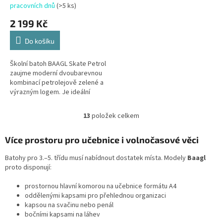
pracovních dnů
(>5 ks)
2 199 Kč
Do košíku
Školní batoh BAAGL Skate Petrol
zaujme moderní dvoubarevnou
kombinací petrolejově zelené a
výrazným logem. Je ideální
volbou pro starší školáky od 3.
třídy, kteří hledají...
13
položek celkem
O
v
l
Více prostoru pro učebnice i volnočasové věci
á
d
Batohy pro 3.–5. třídu musí nabídnout dostatek místa. Modely
Baagl
a
proto disponují:
c
í
prostornou hlavní komorou na učebnice formátu A4
p
oddělenými kapsami pro přehlednou organizaci
r
kapsou na svačinu nebo penál
v
bočními kapsami na láhev