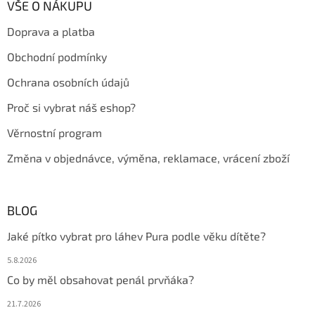
a
VŠE O NÁKUPU
t
Doprava a platba
í
Obchodní podmínky
Ochrana osobních údajů
Proč si vybrat náš eshop?
Věrnostní program
Změna v objednávce, výměna, reklamace, vrácení zboží
BLOG
Jaké pítko vybrat pro láhev Pura podle věku dítěte?
5.8.2026
Co by měl obsahovat penál prvňáka?
21.7.2026